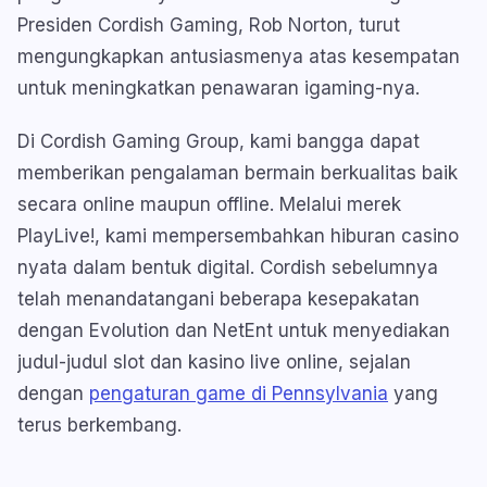
Presiden Cordish Gaming, Rob Norton, turut
mengungkapkan antusiasmenya atas kesempatan
untuk meningkatkan penawaran igaming-nya.
Di Cordish Gaming Group, kami bangga dapat
memberikan pengalaman bermain berkualitas baik
secara online maupun offline. Melalui merek
PlayLive!, kami mempersembahkan hiburan casino
nyata dalam bentuk digital. Cordish sebelumnya
telah menandatangani beberapa kesepakatan
dengan Evolution dan NetEnt untuk menyediakan
judul-judul slot dan kasino live online, sejalan
dengan
pengaturan game di Pennsylvania
yang
terus berkembang.