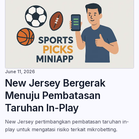
June 11, 2026
New Jersey Bergerak
Menuju Pembatasan
Taruhan In-Play
New Jersey pertimbangkan pembatasan taruhan in-
play untuk mengatasi risiko terkait mikrobetting.