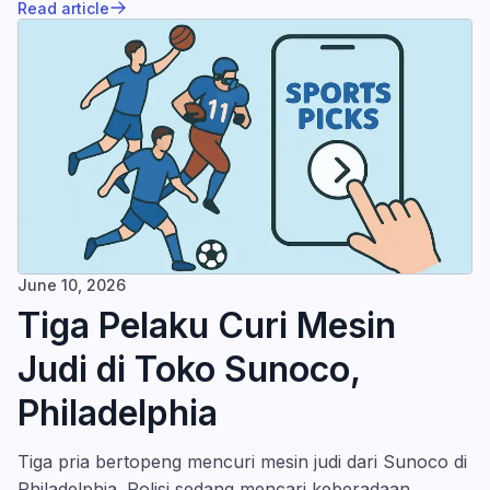
Read article
June 10, 2026
Tiga Pelaku Curi Mesin
Judi di Toko Sunoco,
Philadelphia
Tiga pria bertopeng mencuri mesin judi dari Sunoco di
Philadelphia. Polisi sedang mencari keberadaan