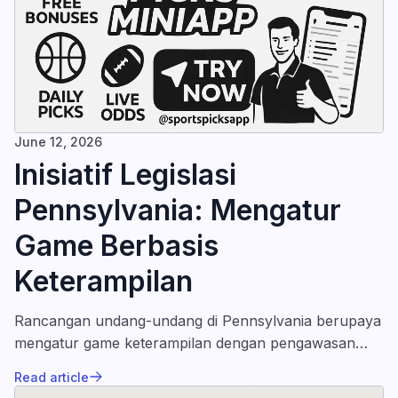
June 12, 2026
Inisiatif Legislasi
Pennsylvania: Mengatur
Game Berbasis
Keterampilan
Rancangan undang-undang di Pennsylvania berupaya
mengatur game keterampilan dengan pengawasan
ketat demi perlindungan konsumen.
Read article